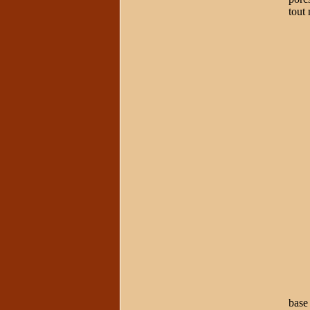
tout 
En 
base