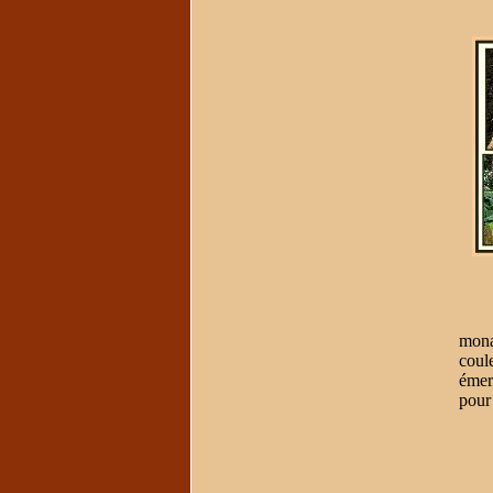
Du p
mona
coule
émer
pour 