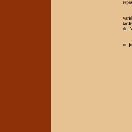
repas
Les 
vari
tard
de l’
Avec
un j