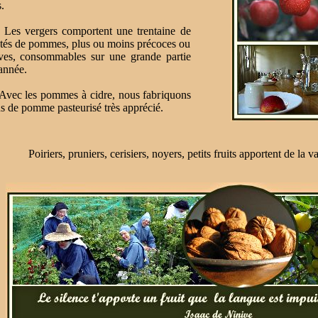
.
vergers comportent une trentaine de
étés de pommes, plus ou moins précoces ou
ives, consommables sur une grande partie
année.
 les pommes à cidre, nous fabriquons
us de pomme pasteurisé très apprécié.
Poiriers, pruniers, cerisiers, noyers, petits fruits apportent de la va