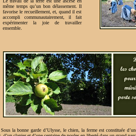
Le travail de la terre est une ascèse en
même temps qu’un bon délassement. Il
favorise le recueillement, et, quand il est
accompli communautairement, il fait
expérimenter la joie de travailler
ensemble.
 la bonne garde d’Ulysse, le chien, la ferme est constituée d’une
, d’un clapier et d’une centaine de poules en liberté dans un grand par