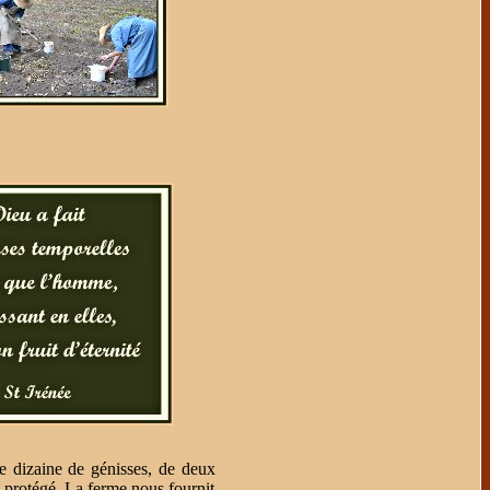
 dizaine de génisses, de deux
c protégé. La ferme nous fournit