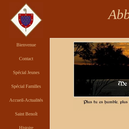
Abb
Bienvenue
Contact
Spécial Jeunes
Spécial Familles
Accueil-Actualités
Saint Benoît
Histoire