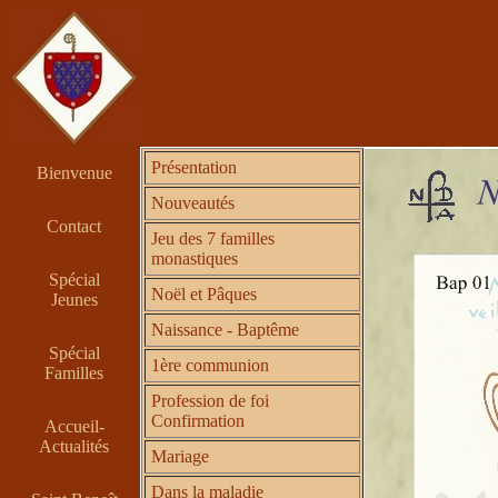
Présentation
Bienvenue
Nouveautés
Contact
Jeu des 7 familles
monastiques
Spécial
Noël et Pâques
Jeunes
Naissance - Baptême
Spécial
1ère communion
Familles
Profession de foi
Confirmation
Accueil-
Actualités
Mariage
Dans la maladie