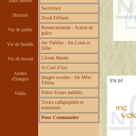
Saint Benoît
Sacerdoce
Histoire
Deuil-Défunts
Remerciements - Action de
Vie de prière
grâce
Ste Thérèse - Sts Louis et
Vie de famille
Zélie
Léonie Martin
Vie de travail
St Curé d'Ars
Atelier
Images scoutes - Ste Mère
d'images
Térésa
Prière-Textes médités
Vidéo
Textes calligraphiés et
enluminés
Pour Commander